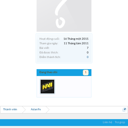
Hoạt động cuối:
16 Tháng một 2015
Tham gia ngày:
11 Tháng tám 2011
Bài viết:
7
Đã được thích:
0
Điểm thành tích:
0
Đang theo dõi
1
Thành viên
Aslan9x
Liên hệ
Trợ giúp