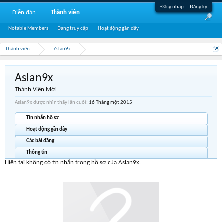
Đăng nhập
Đăng ký
Diễn đàn
Thành viên
Notable Members
Đang truy cập
Hoạt động gần đây
Thành viên
Aslan9x
Aslan9x
Thành Viên Mới
Aslan9x được nhìn thấy lần cuối:
16 Tháng một 2015
Tin nhắn hồ sơ
Hoạt động gần đây
Các bài đăng
Thông tin
Hiện tại không có tin nhắn trong hồ sơ của Aslan9x.