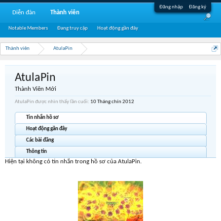
Đăng nhập
Đăng ký
Diễn đàn
Thành viên
Notable Members
Đang truy cập
Hoạt động gần đây
Thành viên
AtulaPin
AtulaPin
Thành Viên Mới
AtulaPin được nhìn thấy lần cuối:
10 Tháng chín 2012
Tin nhắn hồ sơ
Hoạt động gần đây
Các bài đăng
Thông tin
Hiện tại không có tin nhắn trong hồ sơ của AtulaPin.