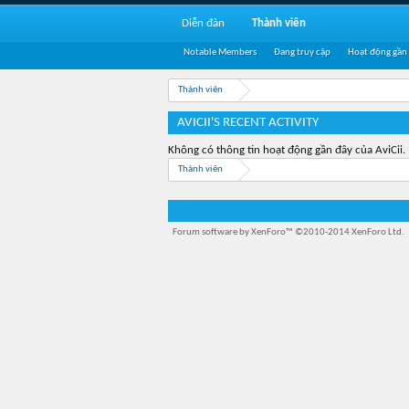
Diễn đàn
Thành viên
Notable Members
Đang truy cập
Hoạt động gần
Thành viên
AVICII'S RECENT ACTIVITY
Không có thông tin hoạt động gần đây của AviCii.
Thành viên
Forum software by XenForo™
©2010-2014 XenForo Ltd.