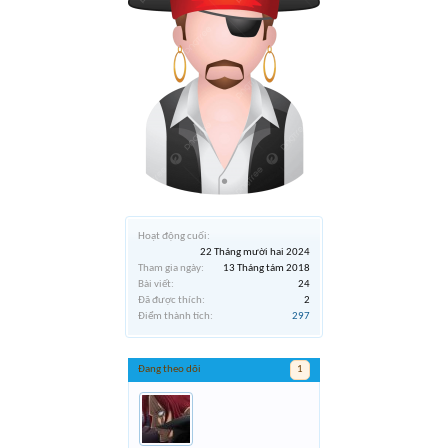
Hoạt động cuối:
22 Tháng mười hai 2024
Tham gia ngày:
13 Tháng tám 2018
Bài viết:
24
Đã được thích:
2
Điểm thành tích:
297
Đang theo dõi
1