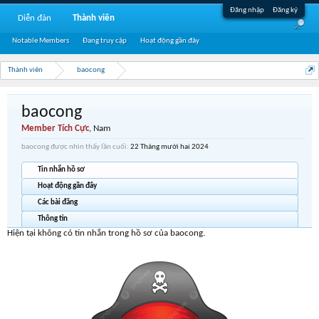
Đăng nhập
Đăng ký
Diễn đàn
Thành viên
Notable Members
Đang truy cập
Hoạt động gần đây
Thành viên
baocong
baocong
Member Tích Cực
, Nam
baocong được nhìn thấy lần cuối:
22 Tháng mười hai 2024
Tin nhắn hồ sơ
Hoạt động gần đây
Các bài đăng
Thông tin
Hiện tại không có tin nhắn trong hồ sơ của baocong.