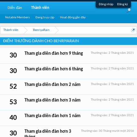
Đăng nhập
Đăng ký
Diễn đàn
Thành viên
Notable Members
Đang truy cập
Hoạt động gần đây
Thành viên
BenriyaRain
ĐIỂM THƯỞNG DÀNH CHO BENRIYARAIN
Tham gia diễn đàn hơn 9 tháng
Thưởng vào:
2 Tháng năm 2021
30
Tham gia diễn đàn hơn 6 tháng
Thưởng vào:
2 Tháng năm 2021
30
Tham gia diễn đàn hơn 2 năm
Thưởng vào:
2 Tháng năm 2021
52
Tham gia diễn đàn hơn 3 năm
Thưởng vào:
2 Tháng năm 2021
53
Tham gia diễn đàn hơn 1 năm
Thưởng vào:
2 Tháng năm 2021
40
Tham gia diễn đàn hơn 3
Thưởng vào:
30 Tháng mười một 2016
30