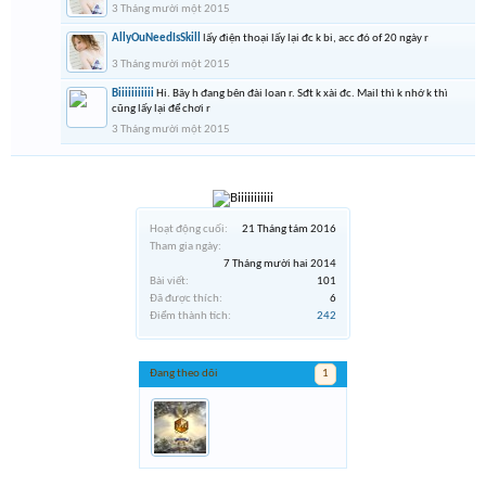
3 Tháng mười một 2015
AllyOuNeedIsSkill
lấy điện thoại lấy lại đc k bi, acc đó of 20 ngày r
3 Tháng mười một 2015
Biiiiiiiiiii
Hi. Bây h đang bên đài loan r. Sđt k xài đc. Mail thì k nhớ k thì
cũng lấy lại để chơi r
3 Tháng mười một 2015
Hoạt động cuối:
21 Tháng tám 2016
Tham gia ngày:
7 Tháng mười hai 2014
Bài viết:
101
Đã được thích:
6
Điểm thành tích:
242
Đang theo dõi
1