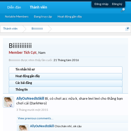
Đăng nhập
Đăng ký
Diễn đàn
Thành viên
Notable Members
Đang truy cập
Hoạt động gần đây
Thành viên
Biiiiiiiiiii
Biiiiiiiiiii
Member Tích Cực
, Nam
Biiiiiiiiiii được nhìn thấy lần cuối:
21 Tháng tám 2016
Tin nhắn hồ sơ
Hoạt động gần đây
Các bài đăng
Thông tin
AllyOuNeedIsSkill
Bi, có chơi acc nữa k, share levi levi cho thằng bạn
chơi cái (DarkHero)
3 Tháng mười một 2015
View previous comments...
AllyOuNeedIsSkill
Chà chán nhỉ, ok cậu