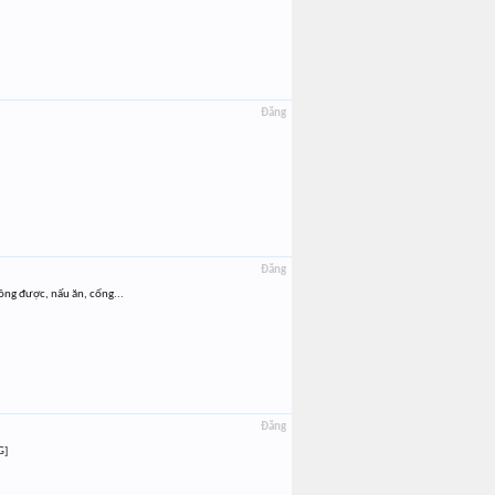
Đăng
Đăng
ng được, nấu ăn, cống...
Đăng
G]