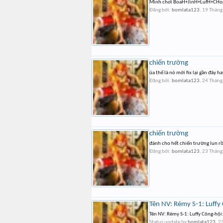
Mình chơi BoaH+JinH+LufH+CHopH
Đăng bởi:
bomlata123
,
19 Tháng
chiến trường
ủa thế là nó mới fix lại gần đây 
Đăng bởi:
bomlata123
,
24 Tháng
chiến trường
đánh cho hết chiến trường lun rồ
Đăng bởi:
bomlata123
,
23 Tháng
Tên NV: Rémy S-1: Luffy 
Tên NV: Rémy S-1: Luffy Công-hội:
Status update by
bomlata123
,
23