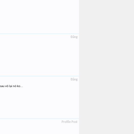
Đăng
Đăng
au vô lại nó ko...
Profile Post