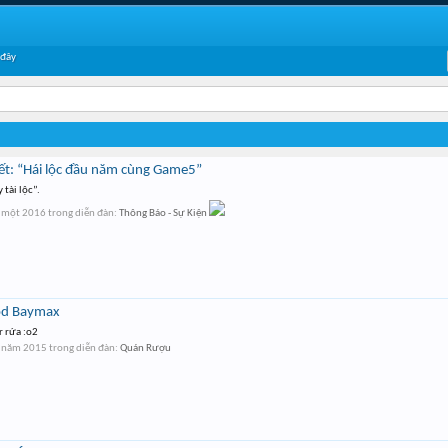
 đây
ết: “Hái lộc đầu năm cùng Game5”
tài lộc”.
 một 2016
trong diễn đàn:
Thông Báo - Sự Kiện
mod Baymax
r rứa :o2
 năm 2015
trong diễn đàn:
Quán Rượu