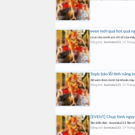
even mới quá hot quá n
có ai cho mình xin chỉ số của mấy
Đăng bởi:
bomlata123
,
23 Tháng
Topic báo lỗi tính năng 
AD xem dùm mình tài khoản này v
Đăng bởi:
bomlata123
,
23 Tháng
[EVENT] Chụp hình ngay -
Tên diễn đàn : bomlata123 Tên n
Đăng bởi:
bomlata123
,
19 Tháng