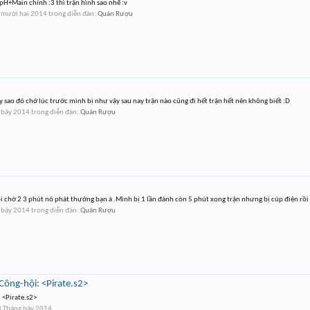
+Main chính :3 thì trận hình sao nhể :v
 mười hai 2014
trong diễn đàn:
Quán Rượu
hay sao đó chớ lúc trước mình bị như vậy sau nay trận nào cũng đi hết trận hết nên không biết :D
 bảy 2014
trong diễn đàn:
Quán Rượu
i chờ 2 3 phút nó phát thưởng bạn à .Mình bị 1 lần đánh còn 5 phút xong trận nhưng bị cúp điện rồi s
 bảy 2014
trong diễn đàn:
Quán Rượu
Công-hội: <Pirate.s2>
 <Pirate.s2>
 Tháng bảy 2014