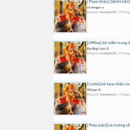
[Tham khảo] DANH SÁC
có vẻ ngon :v
Đăng bởi:
bomlata123
,
19 Tháng
[Offline] AE miền trung đ
Đà nẵng 1 slot :D
Đăng bởi:
bomlata123
,
10 Tháng
[Code]Link face nhận co
TKS bạn :D
Đăng bởi:
bomlata123
,
6 Tháng 
[Thảo luận]Các tướng sắ