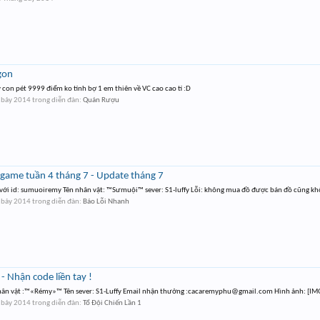
gon
 con pét 9999 điểm ko tính bợ 1 em thiên về VC cao cao tí :D
 bảy 2014
trong diễn đàn:
Quán Rượu
ingame tuần 4 tháng 7 - Update tháng 7
ới id: sumuoiremy Tên nhân vật: ™Sưmuội™ sever: S1-luffy Lỗi: không mua đồ được bán đồ cũng khô
 bảy 2014
trong diễn đàn:
Báo Lỗi Nhanh
 Nhận code liền tay !
hân vật :™«Rémy»™ Tên sever: S1-Luffy Email nhận thưởng :
cacaremyphu@gmail.com
Hình ảnh: [IM
 bảy 2014
trong diễn đàn:
Tổ Đội Chiến Lần 1