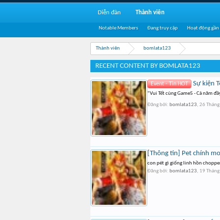
Diễn đàn
Thành viên
Notable Members
Đang truy cập
Hoạt động gần
Thành viên
bomlata123
RECENT CONTENT BY BOMLATA123
Sự kiện T
Event - Tin HOT
“Vui Tết cùng Game5 - Cả năm đầy 
Đăng bởi:
bomlata123
,
26 Tháng
[Thông tin] Pet chính 
con pét gì giống linh hồn choppe
Đăng bởi:
bomlata123
,
19 Tháng