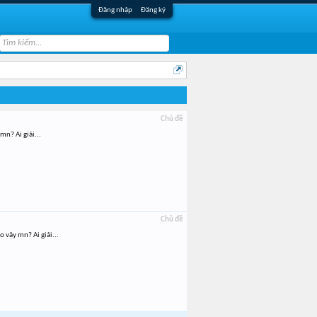
Đăng nhập
Đăng ký
Chủ đề
mn? Ai giải...
Chủ đề
 vậy mn? Ai giải...