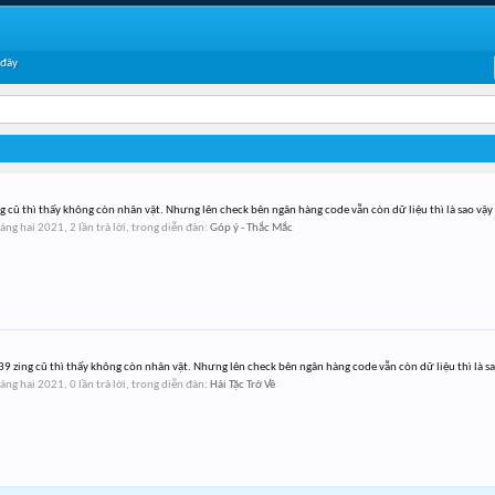
 đây
g cũ thì thấy không còn nhân vật. Nhưng lên check bên ngân hàng code vẫn còn dữ liệu thì là sao vậy 
áng hai 2021
, 2 lần trả lời, trong diễn đàn:
Góp ý - Thắc Mắc
9 zing cũ thì thấy không còn nhân vật. Nhưng lên check bên ngân hàng code vẫn còn dữ liệu thì là sao
áng hai 2021
, 0 lần trả lời, trong diễn đàn:
Hải Tặc Trở Về