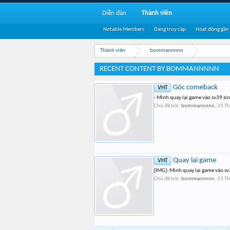
Diễn đàn
Thành viên
Notable Members
Đang truy cập
Hoạt động gần
Thành viên
bommannnnn
RECENT CONTENT BY BOMMANNNNN
Góc comeback
VHT
- Mình quay lại game vào sv39 zin
Chủ đề bởi:
bommannnnn
,
23 Th
Quay lại game
VHT
[IMG]- Mình quay lại game vào sv3
Chủ đề bởi:
bommannnnn
,
23 Th