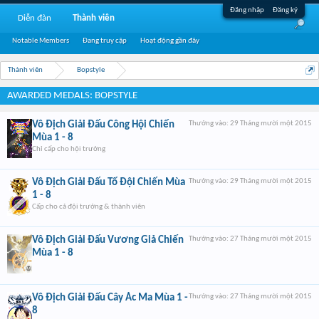
Đăng nhập
Đăng ký
Diễn đàn
Thành viên
Notable Members
Đang truy cập
Hoạt động gần đây
Thành viên
Bopstyle
AWARDED MEDALS: BOPSTYLE
Vô Địch Giải Đấu Công Hội Chiến
Thưởng vào:
29 Tháng mười một 2015
Mùa 1 - 8
Chỉ cấp cho hội trưởng
Vô Địch Giải Đấu Tổ Đội Chiến Mùa
Thưởng vào:
29 Tháng mười một 2015
1 - 8
Cấp cho cả đội trưởng & thành viên
Vô Địch Giải Đấu Vương Giả Chiến
Thưởng vào:
27 Tháng mười một 2015
Mùa 1 - 8
Vô Địch Giải Đấu Cây Ác Ma Mùa 1 -
Thưởng vào:
27 Tháng mười một 2015
8