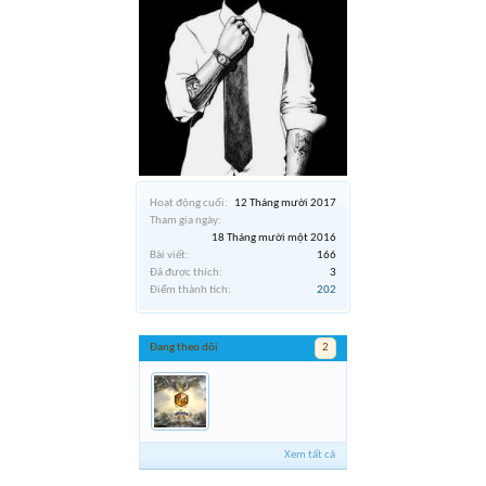
Hoạt động cuối:
12 Tháng mười 2017
Tham gia ngày:
18 Tháng mười một 2016
Bài viết:
166
Đã được thích:
3
Điểm thành tích:
202
Đang theo dõi
2
Xem tất cả