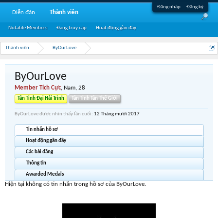
Đăng nhập
Đăng ký
Diễn đàn
Thành viên
Notable Members
Đang truy cập
Hoạt động gần đây
Thành viên
ByOurLove
ByOurLove
Member Tích Cực
, Nam, 28
Tân Tinh Đại Hải Trình
Tân Tinh Tân Thế Giới
ByOurLove được nhìn thấy lần cuối:
12 Tháng mười 2017
Tin nhắn hồ sơ
Hoạt động gần đây
Các bài đăng
Thông tin
Awarded Medals
Hiện tại không có tin nhắn trong hồ sơ của ByOurLove.