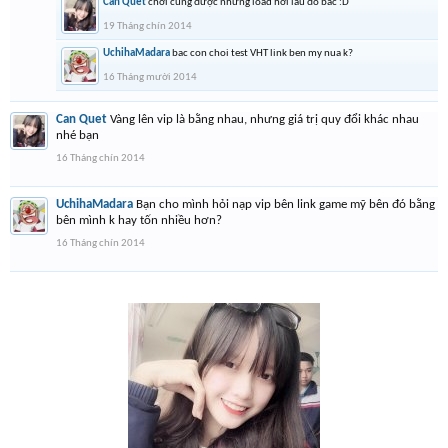
Can Quet
chơi cũng được nhưng load hơi lâu đó bác :D
19 Tháng chín 2014
UchihaMadara
bac con choi test VHT link ben my nua k?
16 Tháng mười 2014
Can Quet
Vàng lên vip là bằng nhau, nhưng giá trị quy đổi khác nhau
nhé bạn
16 Tháng chín 2014
UchihaMadara
Bạn cho mình hỏi nạp vip bên link game mỹ bên đó bằng
bên mình k hay tốn nhiều hơn?
16 Tháng chín 2014