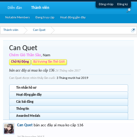
Đăng nhập
Đăng ký
Diễn đàn
Thành viên
Notable Members
Đang truy cập
Hoạt động gần đây
Thành viên
Can Quet
Can Quet
Chém Gió Thần Sầu
, Nam
Chữ Ký Động
Bá Vương Tân Thế Giới
bán acc đây ai mua ko cấp 136
24 Tháng năm 2017
Can Quet được nhìn thấy lần cuối:
3 Tháng mười hai 2019
Tin nhắn hồ sơ
Hoạt động gần đây
Các bài đăng
Thông tin
Awarded Medals
Can Quet
bán acc đây ai mua ko cấp 136