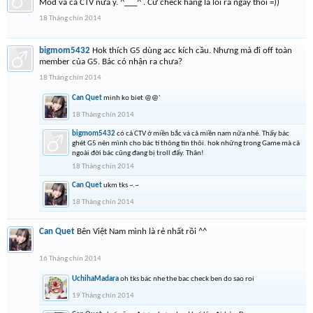
Mod và cả CTV nữa ý. ^___^ . Cứ check hàng là lòi ra ngay thôi =))
18 Tháng chín 2014
bigmom5432
Hok thích G5 dùng acc kích cầu. Nhưng mà đi off toàn
member của G5. Bác có nhận ra chưa?
18 Tháng chín 2014
Can Quet
minh ko biet @@'
18 Tháng chín 2014
bigmom5432
có cả CTV ở miền bắc và cả miền nam nữa nhé. Thấy bác
ghét G5 nên mình cho bác tí thông tin thôi. hok những trong Game mà cả
ngoài đời bác cũng đang bị troll đấy. Thân!
18 Tháng chín 2014
Can Quet
ukm tks ~.~
18 Tháng chín 2014
Can Quet
Bên Việt Nam mình là rẻ nhất rồi ^^
16 Tháng chín 2014
UchihaMadara
oh tks bác nhe the bac check ben do sao roi
19 Tháng chín 2014