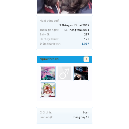
Hoạt động cuối:
3 Tháng mười hai 2019
Tham gia ngày:
11 Tháng tám 2011
Bài viết:
287
Đã được thích:
127
Điểm thành tích:
1,097
Người theo dõi
4
Giới tính:
Nam
Sinh nhật:
Tháng bảy 17