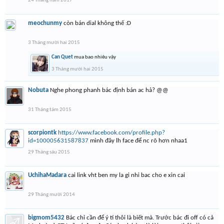
24 Tháng năm 2017
meochunmy
còn bán dial không thế :D
3 Tháng mười hai 2015
Can Quet
mua bao nhiêu vậy
3 Tháng mười hai 2015
Nobuta
Nghe phong phanh bác định bán ac hả? @@
31 Tháng tám 2015
scorpiontk
https://www.facebook.com/profile.php?
id=100005631587837
mình đây lh face để nc rõ hơn nhaa1
29 Tháng sáu 2015
UchihaMadara
cai link vht ben my la gi nhi bac cho e xin cai
29 Tháng mười 2014
bigmom5432
Bác chỉ cần để ý tí thôi là biết mà. Trước bác đi off có cả