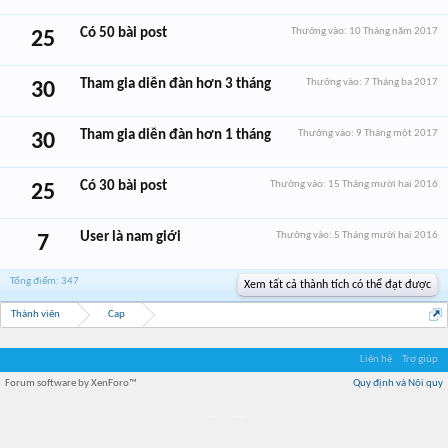
Có 50 bài post
Thưởng vào:
10 Tháng năm 2017
25
Tham gia diễn đàn hơn 3 tháng
Thưởng vào:
7 Tháng ba 2017
30
Tham gia diễn đàn hơn 1 tháng
Thưởng vào:
9 Tháng một 2017
30
Có 30 bài post
Thưởng vào:
15 Tháng mười hai 2016
25
User là nam giới
Thưởng vào:
5 Tháng mười hai 2016
7
Tổng điểm: 347
Xem tất cả thành tích có thể đạt được
Thành viên
Cap
Liên hệ
Trợ giúp
Forum software by XenForo™
Quy định và Nội quy
Địa điểm món ngon
Địa điểm nhà hàng
Quán cafe kem
Trung tâm mua sắm