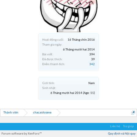
Hoạt động cuối:
16 Tháng chín 2016
Tham gia ngày:
6 Tháng mười hai 2014
Bài viết:
394
Đã được thích:
39
Điểm thành tích:
342
Giới tính:
Nam
Sinh nhật:
6 Tháng mười hai 2014
(Age: 11)
Thành viên
chacaidoseve
Liên hệ
Trợ giúp
Forum software by XenForo™
Quy định và Nội quy