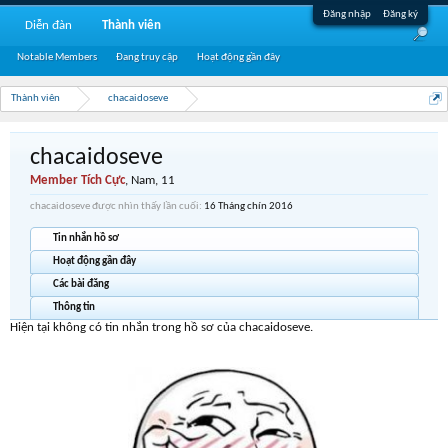
Đăng nhập
Đăng ký
Diễn đàn
Thành viên
Notable Members
Đang truy cập
Hoạt động gần đây
Thành viên
chacaidoseve
chacaidoseve
Member Tích Cực
, Nam, 11
chacaidoseve được nhìn thấy lần cuối:
16 Tháng chín 2016
Tin nhắn hồ sơ
Hoạt động gần đây
Các bài đăng
Thông tin
Hiện tại không có tin nhắn trong hồ sơ của chacaidoseve.