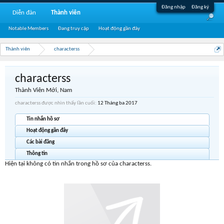
Đăng nhập
Đăng ký
Diễn đàn
Thành viên
Notable Members
Đang truy cập
Hoạt động gần đây
Thành viên
characterss
characterss
Thành Viên Mới
, Nam
characterss được nhìn thấy lần cuối:
12 Tháng ba 2017
Tin nhắn hồ sơ
Hoạt động gần đây
Các bài đăng
Thông tin
Hiện tại không có tin nhắn trong hồ sơ của characterss.