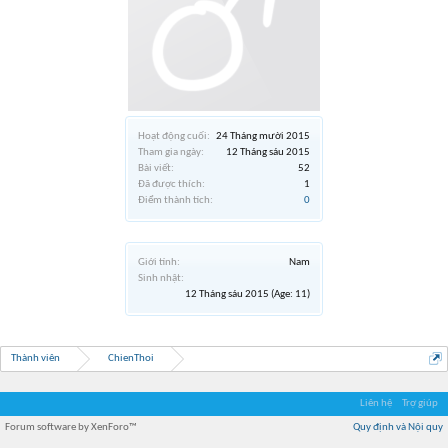
Hoạt động cuối:
24 Tháng mười 2015
Tham gia ngày:
12 Tháng sáu 2015
Bài viết:
52
Đã được thích:
1
Điểm thành tích:
0
Giới tính:
Nam
Sinh nhật:
12 Tháng sáu 2015
(Age: 11)
Thành viên
ChienThoi
Liên hệ
Trợ giúp
Forum software by XenForo™
Quy định và Nội quy