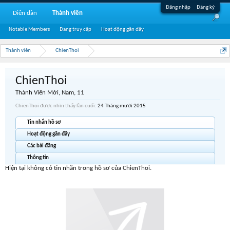
Đăng nhập
Đăng ký
Diễn đàn
Thành viên
Notable Members
Đang truy cập
Hoạt động gần đây
Thành viên
ChienThoi
ChienThoi
Thành Viên Mới
, Nam, 11
ChienThoi được nhìn thấy lần cuối:
24 Tháng mười 2015
Tin nhắn hồ sơ
Hoạt động gần đây
Các bài đăng
Thông tin
Hiện tại không có tin nhắn trong hồ sơ của ChienThoi.