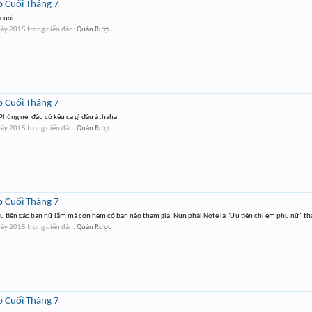
b Cuối Tháng 7
cuoi:
bảy 2015
trong diễn đàn:
Quán Rượu
b Cuối Tháng 7
 Phùng nè, đâu có kêu ca gì đâu á :haha:
bảy 2015
trong diễn đàn:
Quán Rượu
b Cuối Tháng 7
ưu tiên các bạn nữ lắm mà còn hem có bạn nào tham gia. Nun phải Note là "Ưu tiên chị em phụ nữ" tham
bảy 2015
trong diễn đàn:
Quán Rượu
b Cuối Tháng 7