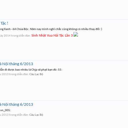
Tặc !
óng Xanh - 6A Chùa Bộc. Năm nay mình nghĩ chắc cũng không có nhiều thay đổi :)
Sinh Nhật Vua Hải Tặc Lần 3
bảy 2014
trong diễn đàn:
Hà Nội tháng 6/2013
ẫn đi được bao nhiêu là Chjp sẽ phạt bạn đó :55:
áu 2013
trong diễn đàn:
Câu Lạc Bộ
Hà Nội tháng 6/2013
u.vn_005:
áu 2013
trong diễn đàn:
Câu Lạc Bộ