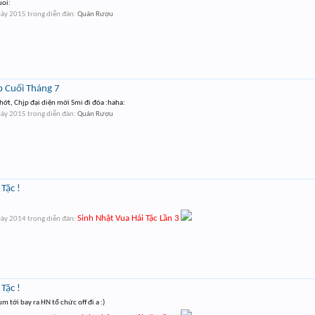
uoi:
bảy 2015
trong diễn đàn:
Quán Rượu
b Cuối Tháng 7
hớt, Chjp đại diện mời Smi đi đóa :haha:
bảy 2015
trong diễn đàn:
Quán Rượu
Tặc !
Sinh Nhật Vua Hải Tặc Lần 3
bảy 2014
trong diễn đàn:
Tặc !
Hum tới bay ra HN tổ chức off đi a :)