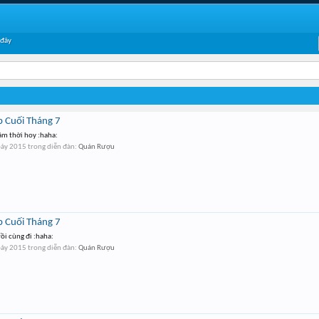
 đây
b Cuối Tháng 7
m thời hoy :haha:
bảy 2015
trong diễn đàn:
Quán Rượu
b Cuối Tháng 7
ồi cùng đi :haha:
bảy 2015
trong diễn đàn:
Quán Rượu