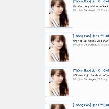
[Thông Báo] Lịch Off Clu
Ừa, mình là người được mời mà :
Đăng bởi:
ChjpAngels
,
22 Tháng 
[Thông Báo] Lịch Off Clu
Nhổn có là gì mà xa á, Chjp ở tận
Đăng bởi:
ChjpAngels
,
22 Tháng 
[Thông Báo] Lịch Off Clu
Hồi trước Chjp còn tổ chức off, 
Đăng bởi:
ChjpAngels
,
22 Tháng 
[Thông Báo] Lịch Off Clu