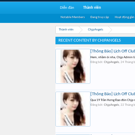
Diễn đàn
Thành viên
Notable Members
Đang truy cập
Hoạt động gần
Thành viên
ChjpAngels
RECENT CONTENT BY CHJPANGELS
[Thông Báo] Lịch Off Clu
Hem, nhầm òi nha, Chjp Admin lâ
Đăng bởi:
ChjpAngels
,
24 Tháng 
[Thông Báo] Lịch Off Clu
Qua 19 Trần Hưng Đạo đón Chjp r
Đăng bởi:
ChjpAngels
,
22 Tháng 