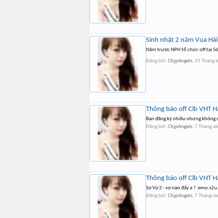
Sinh nhật 2 năm Vua Hải 
Năm trước NPH tổ chức off tại S
Đăng bởi:
ChjpAngels
,
31 Tháng 
Thông báo off Clb VHT 
Bạn đăng ký nhiều nhưng không d
Đăng bởi:
ChjpAngels
,
7 Tháng s
Thông báo off Clb VHT 
Sợ Vợ 2 - vợ nào đấy a ? :emo.s2
Đăng bởi:
ChjpAngels
,
7 Tháng s