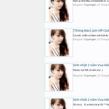
Hem ai nhớ đâu a Tinkerbell ơi :c
Đăng bởi:
ChjpAngels
,
22 Tháng 
[Thông Báo] Lịch Off Clu
Cũ mới, miễn có đam mê là đi đc 
Đăng bởi:
ChjpAngels
,
22 Tháng 
Sinh nhật 2 năm Vua Hải 
Haizzz, tụt hết cả cảm xúc :|
Đăng bởi:
ChjpAngels
,
31 Tháng 
Sinh nhật 2 năm Vua Hải 
30 cm á... À, e nhớ a là ai rồi ^^ 