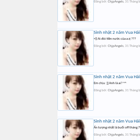
Đăng bởi:
ChjpAngels
,
31 Tháng 
Sinh nhật 2 năm Vua Hải 
=)) Ai đòi tiền nước của a zị ???
Đăng bởi:
ChjpAngels
,
31 Tháng 
Sinh nhật 2 năm Vua Hải 
Em chịu :]] Anh là ai? ^^
Đăng bởi:
ChjpAngels
,
31 Tháng 
Sinh nhật 2 năm Vua Hải 
Ấn tượng nhất là buổi off tháng 
Đăng bởi:
ChjpAngels
,
31 Tháng 