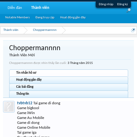
Đăng nhập
Đăng ký
Diễn đàn
Thành viên
Notable Members
Đang truy cập
Hoạt động gần đây
Thành viên
Choppermannnn
Choppermannnn
Thành Viên Mới
Choppermannnn được nhìn thấy lần cuối:
3 Tháng năm 2015
Tin nhắn hồ sơ
Hoạt động gần đây
Các bài đăng
Thông tin
tvbtvb12
Tai game di dong
Game bigkool
Game iWin
Game Au Mobile
Game di dong
Game Online Mobile
Tai game iga