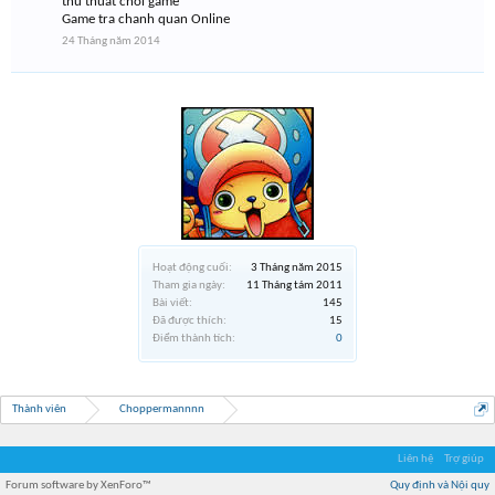
thu thuat choi game
Game tra chanh quan Online
24 Tháng năm 2014
Hoạt động cuối:
3 Tháng năm 2015
Tham gia ngày:
11 Tháng tám 2011
Bài viết:
145
Đã được thích:
15
Điểm thành tích:
0
Thành viên
Choppermannnn
Liên hệ
Trợ giúp
Forum software by XenForo™
Quy định và Nội quy