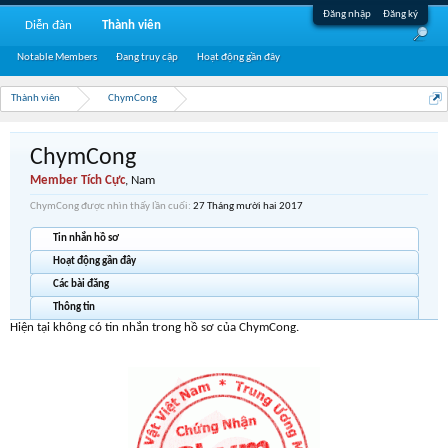
Đăng nhập
Đăng ký
Diễn đàn
Thành viên
Notable Members
Đang truy cập
Hoạt động gần đây
Thành viên
ChymCong
ChymCong
Member Tích Cực
, Nam
ChymCong được nhìn thấy lần cuối:
27 Tháng mười hai 2017
Tin nhắn hồ sơ
Hoạt động gần đây
Các bài đăng
Thông tin
Hiện tại không có tin nhắn trong hồ sơ của ChymCong.