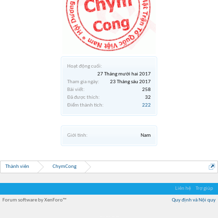
Hoạt động cuối:
27 Tháng mười hai 2017
Tham gia ngày:
23 Tháng sáu 2017
Bài viết:
258
Đã được thích:
32
Điểm thành tích:
222
Giới tính:
Nam
Thành viên
ChymCong
Liên hệ
Trợ giúp
Forum software by XenForo™
Quy định và Nội quy
Địa điểm món ngon
Địa điểm nhà hàng
Quán cafe kem
Trung tâm mua sắm