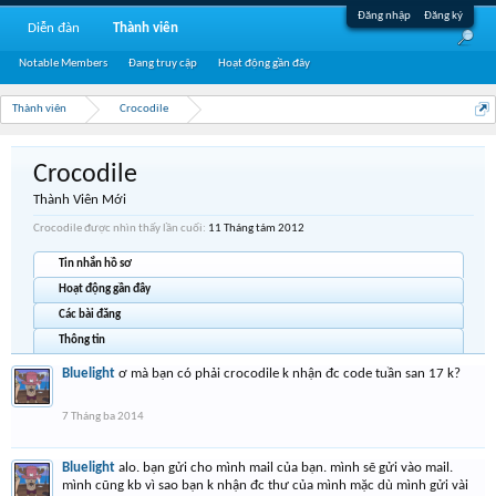
Đăng nhập
Đăng ký
Diễn đàn
Thành viên
Notable Members
Đang truy cập
Hoạt động gần đây
Thành viên
Crocodile
Crocodile
Thành Viên Mới
Crocodile được nhìn thấy lần cuối:
11 Tháng tám 2012
Tin nhắn hồ sơ
Hoạt động gần đây
Các bài đăng
Thông tin
Bluelight
ơ mà bạn có phải crocodile k nhận đc code tuần san 17 k?
7 Tháng ba 2014
Bluelight
alo. bạn gửi cho mình mail của bạn. mình sẽ gửi vào mail.
mình cũng kb vì sao bạn k nhận đc thư của mình mặc dù mình gửi vài