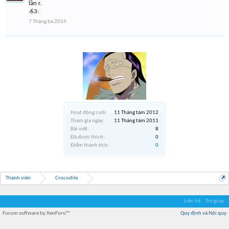
lần r.
:63:
7 Tháng ba 2014
Hoạt động cuối:
11 Tháng tám 2012
Tham gia ngày:
11 Tháng tám 2011
Bài viết:
8
Đã được thích:
0
Điểm thành tích:
0
Thành viên
Crocodile
Liên hệ
Trợ giúp
Forum software by XenForo™
Quy định và Nội quy