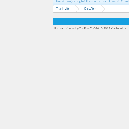
Tìm tất cả nội dung bởi CrussTom
Tìm tất cả chủ đề bởi
Thành viên
CrussTom
Forum software by XenForo™
©2010-2014 XenForo Ltd.