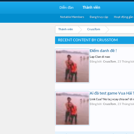
Diễn đàn
Thành viên
Notable Members
Đang truy cập
Hoạt động gần
Thành viên
CrussTom
RECENT CONTENT BY CRUSSTOM
Điểm danh đê !
Lap Clan di nao
Đăng bởi:
CrussTom
,
23 Tháng bả
Ai đã test game Vua Hải 
Link Cua? No la j vcay chia se? di
Đăng bởi:
CrussTom
,
23 Tháng bả