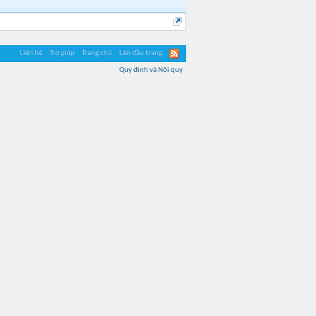
Liên hệ
Trợ giúp
Trang chủ
Lên đầu trang
Quy định và Nội quy