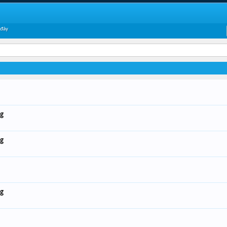
 đây
ng
ng
ng