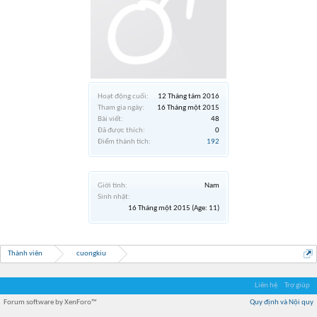
Hoạt động cuối:
12 Tháng tám 2016
Tham gia ngày:
16 Tháng một 2015
Bài viết:
48
Đã được thích:
0
Điểm thành tích:
192
Giới tính:
Nam
Sinh nhật:
16 Tháng một 2015
(Age: 11)
Thành viên
cuongkiu
Liên hệ
Trợ giúp
Forum software by XenForo™
Quy định và Nội quy