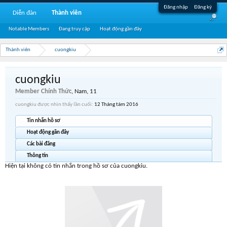
Đăng nhập
Đăng ký
Diễn đàn
Thành viên
Notable Members
Đang truy cập
Hoạt động gần đây
Thành viên
cuongkiu
cuongkiu
Member Chính Thức
, Nam, 11
cuongkiu được nhìn thấy lần cuối:
12 Tháng tám 2016
Tin nhắn hồ sơ
Hoạt động gần đây
Các bài đăng
Thông tin
Hiện tại không có tin nhắn trong hồ sơ của cuongkiu.