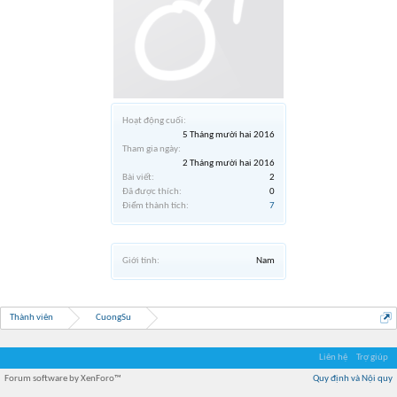
Hoạt động cuối:
5 Tháng mười hai 2016
Tham gia ngày:
2 Tháng mười hai 2016
Bài viết:
2
Đã được thích:
0
Điểm thành tích:
7
Giới tính:
Nam
Thành viên
CuongSu
Liên hệ
Trợ giúp
Forum software by XenForo™
Quy định và Nội quy