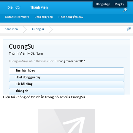
Đăng nhập
Đăng ký
Diễn đàn
Thành viên
Notable Members
Đang truy cập
Hoạt động gần đây
Thành viên
CuongSu
CuongSu
Thành Viên Mới
, Nam
CuongSu được nhìn thấy lần cuối:
5 Tháng mười hai 2016
Tin nhắn hồ sơ
Hoạt động gần đây
Các bài đăng
Thông tin
Hiện tại không có tin nhắn trong hồ sơ của CuongSu.