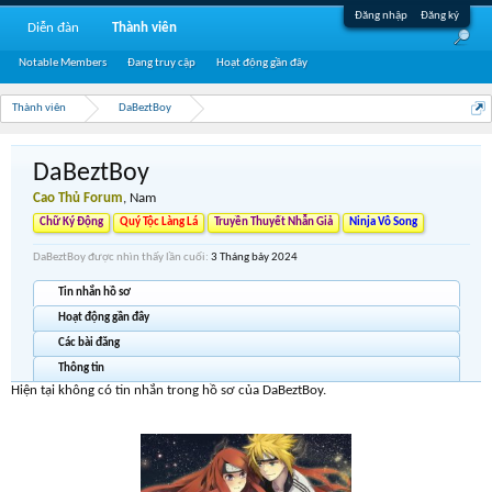
Đăng nhập
Đăng ký
Diễn đàn
Thành viên
Notable Members
Đang truy cập
Hoạt động gần đây
Thành viên
DaBeztBoy
DaBeztBoy
Cao Thủ Forum
, Nam
Chữ Ký Động
Quý Tộc Làng Lá
Truyền Thuyết Nhẫn Giả
Ninja Vô Song
DaBeztBoy được nhìn thấy lần cuối:
3 Tháng bảy 2024
Tin nhắn hồ sơ
Hoạt động gần đây
Các bài đăng
Thông tin
Hiện tại không có tin nhắn trong hồ sơ của DaBeztBoy.