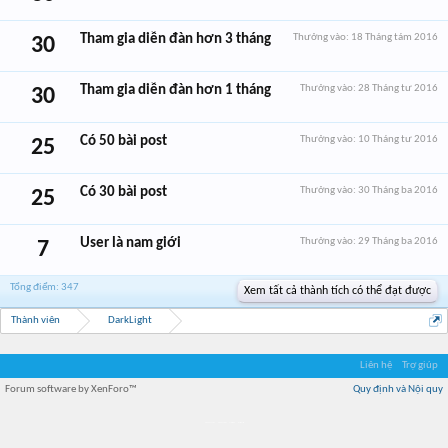
Tham gia diễn đàn hơn 3 tháng
Thưởng vào:
18 Tháng tám 2016
30
Tham gia diễn đàn hơn 1 tháng
Thưởng vào:
28 Tháng tư 2016
30
Có 50 bài post
Thưởng vào:
10 Tháng tư 2016
25
Có 30 bài post
Thưởng vào:
30 Tháng ba 2016
25
User là nam giới
Thưởng vào:
29 Tháng ba 2016
7
Tổng điểm: 347
Xem tất cả thành tích có thể đạt được
Thành viên
DarkLight
Liên hệ
Trợ giúp
Forum software by XenForo™
Quy định và Nội quy
Địa điểm món ngon
Địa điểm nhà hàng
Quán cafe kem
Trung tâm mua sắm