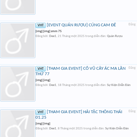
[EVENT QUÁN RƯỢU] CÚNG CAM ĐÊ
Đăng
VHT
[img] [img] smm 75
Đăng bởi:
Dee1
,
21 Tháng một 2025
trong diễn đàn:
Quán Rượu
[THAM GIA EVENT] CỔ VŨ CÂY ÁC MA LẦN
Đăng
VHT
THỨ 77
[img] [img]
Đăng bởi:
Dee1
,
18 Tháng một 2025
trong diễn đàn:
Sự Kiện Diễn Đàn
[THAM GIA EVENT] HẢI TẶC THÔNG THÁI
Đăng
VHT
01.25
[img] [img]
Đăng bởi:
Dee1
,
8 Tháng một 2025
trong diễn đàn:
Sự Kiện Diễn Đàn