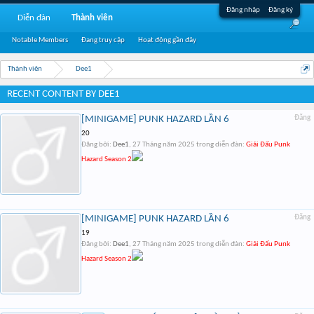
Đăng nhập
Đăng ký
Diễn đàn
Thành viên
Notable Members
Đang truy cập
Hoạt động gần đây
Thành viên
Dee1
RECENT CONTENT BY DEE1
[MINIGAME] PUNK HAZARD LẦN 6
Đăng
20
Đăng bởi:
Dee1
,
27 Tháng năm 2025
trong diễn đàn:
Giải Đấu Punk
Hazard Season 2
[MINIGAME] PUNK HAZARD LẦN 6
Đăng
19
Đăng bởi:
Dee1
,
27 Tháng năm 2025
trong diễn đàn:
Giải Đấu Punk
Hazard Season 2