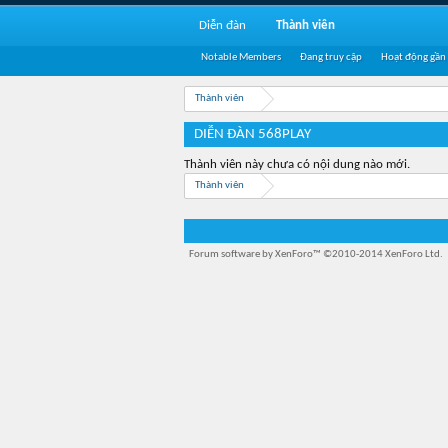
Diễn đàn
Thành viên
Notable Members
Đang truy cập
Hoạt động gần
Thành viên
DIỄN ĐÀN 568PLAY
Thành viên này chưa có nội dung nào mới.
Thành viên
Forum software by XenForo™
©2010-2014 XenForo Ltd.