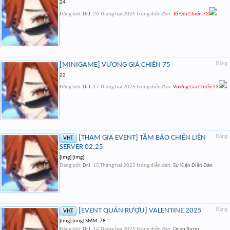
24
Đăng bởi:
DrJ
,
26 Tháng hai 2025
trong diễn đàn:
Tổ Đội Chiến 73
[MINIGAME] VƯƠNG GIẢ CHIẾN 75
Đăng
22
Đăng bởi:
DrJ
,
17 Tháng hai 2025
trong diễn đàn:
Vương Giả Chiến 73
[THAM GIA EVENT] TẦM BẢO CHIẾN LIÊN
Đăng
VHT
SERVER 02.25
[img] [img]
Đăng bởi:
DrJ
,
15 Tháng hai 2025
trong diễn đàn:
Sự Kiện Diễn Đàn
[EVENT QUÁN RƯỢU] VALENTINE 2025
Đăng
VHT
[img] [img] SMM: 78
Đăng bởi:
DrJ
,
14 Tháng hai 2025
trong diễn đàn:
Quán Rượu