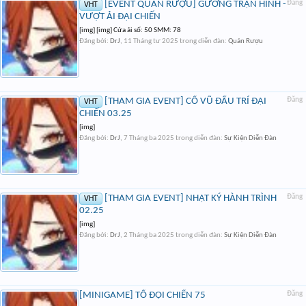
[EVENT QUÁN RƯỢU] GƯƠNG TRẬN HÌNH -
Đăng
VHT
VƯỢT ẢI ĐẠI CHIẾN
[img] [img] Cửa ải số: 50 SMM: 78
Đăng bởi:
DrJ
,
11 Tháng tư 2025
trong diễn đàn:
Quán Rượu
[THAM GIA EVENT] CỔ VŨ ĐẤU TRÍ ĐẠI
Đăng
VHT
CHIẾN 03.25
[img]
Đăng bởi:
DrJ
,
7 Tháng ba 2025
trong diễn đàn:
Sự Kiện Diễn Đàn
[THAM GIA EVENT] NHẬT KÝ HÀNH TRÌNH
Đăng
VHT
02.25
[img]
Đăng bởi:
DrJ
,
2 Tháng ba 2025
trong diễn đàn:
Sự Kiện Diễn Đàn
[MINIGAME] TỔ ĐỘI CHIẾN 75
Đăng