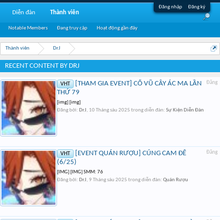
Đăng nhập
Đăng ký
Diễn đàn
Thành viên
Notable Members
Đang truy cập
Hoạt động gần đây
Thành viên
DrJ
RECENT CONTENT BY DRJ
[THAM GIA EVENT] CỔ VŨ CÂY ÁC MA LẦN
Đăng
VHT
THỨ 79
[img] [img]
Đăng bởi:
DrJ
,
10 Tháng sáu 2025
trong diễn đàn:
Sự Kiện Diễn Đàn
[EVENT QUÁN RƯỢU] CÚNG CAM ĐÊ
Đăng
VHT
(6/25)
[IMG] [IMG] SMM: 76
Đăng bởi:
DrJ
,
9 Tháng sáu 2025
trong diễn đàn:
Quán Rượu