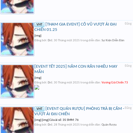
[THAM GIA EVENT] CỔ VŨ VƯỢT ẢI ĐẠI
Đăng
VHT
CHIẾN 01.25
[img]
Đăng bởi:
DrJ
,
30 Tháng một 2025
trong diễn đàn:
Sự Kiện Diễn Đàn
[EVENT TẾT 2025] NĂM CON RẮN NHIỀU MAY
Đăng
MẮN
[img]
Đăng bởi:
DrJ
,
30 Tháng một 2025
trong diễn đàn:
Vương Giả Chiến 73
[EVENT QUÁN RƯỢU] PHÒNG TRÀ BỊ CẤM -
Đăng
VHT
VƯỢT ẢI ĐẠI CHIẾN
[img] [img] Cửa ải số: 35 SMM: 76
Đăng bởi:
DrJ
,
28 Tháng một 2025
trong diễn đàn:
Quán Rượu