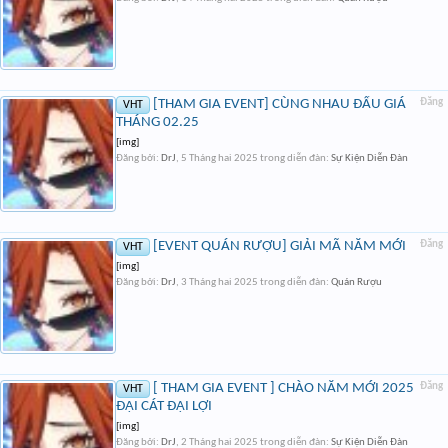
[THAM GIA EVENT] CÙNG NHAU ĐẤU GIÁ
Đăng
VHT
THÁNG 02.25
[img]
Đăng bởi:
DrJ
,
5 Tháng hai 2025
trong diễn đàn:
Sự Kiện Diễn Đàn
[EVENT QUÁN RƯỢU] GIẢI MÃ NĂM MỚI
Đăng
VHT
[img]
Đăng bởi:
DrJ
,
3 Tháng hai 2025
trong diễn đàn:
Quán Rượu
[ THAM GIA EVENT ] CHÀO NĂM MỚI 2025
Đăng
VHT
ĐẠI CÁT ĐẠI LỢI
[img]
Đăng bởi:
DrJ
,
2 Tháng hai 2025
trong diễn đàn:
Sự Kiện Diễn Đàn