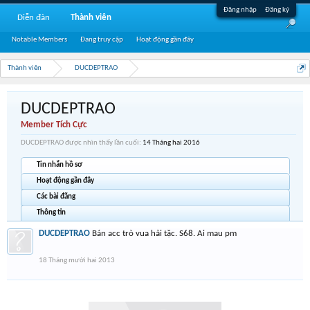
Đăng nhập
Đăng ký
Diễn đàn
Thành viên
Notable Members
Đang truy cập
Hoạt động gần đây
Thành viên
DUCDEPTRAO
DUCDEPTRAO
Member Tích Cực
DUCDEPTRAO được nhìn thấy lần cuối:
14 Tháng hai 2016
Tin nhắn hồ sơ
Hoạt động gần đây
Các bài đăng
Thông tin
DUCDEPTRAO
Bán acc trò vua hải tặc. S68. Ai mau pm
18 Tháng mười hai 2013