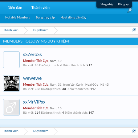
Đăng nhập
Đăng ký
Diễn đàn
Thành viên
Notable Members
Đang truy cập
Hoạt động gần đây
Thành viên
Duy Khiêm
MEMBERS FOLLOWING DUY KHIÊM
sSZeroSs
Member Tích Cực
, Nam, 10
Bài viết:
88
Đã được thích:
6
Điểm thành tích:
217
wewewe
Member Tích Cực
, Nam, 31,
from
Vân Canh - Hoài Đức - Hà nội
Bài viết:
388
Đã được thích:
30
Điểm thành tích:
447
xxMrViPxx
Member Tích Cực
, Nam, 10
Bài viết:
164
Đã được thích:
4
Điểm thành tích:
347
Thành viên
Duy Khiêm