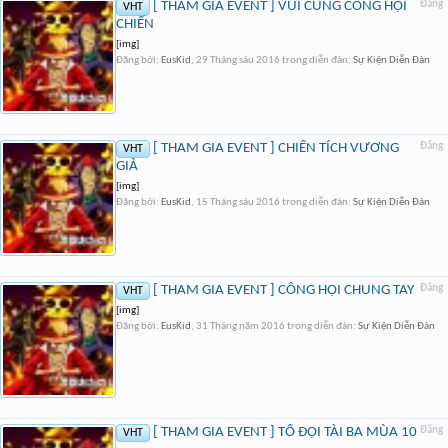
[ THAM GIA EVENT ] VUI CÙNG CÔNG HỘI
Đăng
VHT
CHIẾN
[img]
Đăng bởi:
EusKid
,
29 Tháng sáu 2016
trong diễn đàn:
Sự Kiện Diễn Đàn
[ THAM GIA EVENT ] CHIẾN TÍCH VƯƠNG
Đăng
VHT
GIẢ
[img]
Đăng bởi:
EusKid
,
15 Tháng sáu 2016
trong diễn đàn:
Sự Kiện Diễn Đàn
[ THAM GIA EVENT ] CÔNG HỘI CHUNG TAY
Đăng
VHT
[img]
Đăng bởi:
EusKid
,
31 Tháng năm 2016
trong diễn đàn:
Sự Kiện Diễn Đàn
[ THAM GIA EVENT ] TỔ ĐỘI TÀI BA MÙA 10
Đăng
VHT