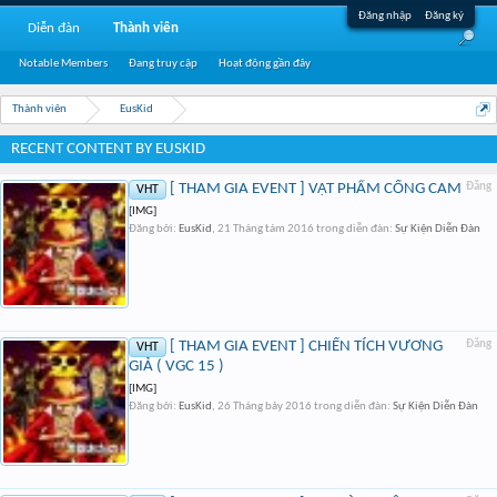
Đăng nhập
Đăng ký
Diễn đàn
Thành viên
Notable Members
Đang truy cập
Hoạt động gần đây
Thành viên
EusKid
RECENT CONTENT BY EUSKID
[ THAM GIA EVENT ] VẬT PHẨM CỐNG CAM
Đăng
VHT
[IMG]
Đăng bởi:
EusKid
,
21 Tháng tám 2016
trong diễn đàn:
Sự Kiện Diễn Đàn
[ THAM GIA EVENT ] CHIẾN TÍCH VƯƠNG
Đăng
VHT
GIẢ ( VGC 15 )
[IMG]
Đăng bởi:
EusKid
,
26 Tháng bảy 2016
trong diễn đàn:
Sự Kiện Diễn Đàn