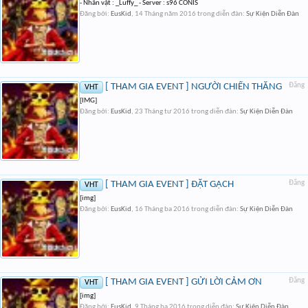
- Nhân vật : _Luffy_ - Server : s96 CONIS
Đăng bởi:
EusKid
,
14 Tháng năm 2016
trong diễn đàn:
Sự Kiện Diễn Đàn
[ THAM GIA EVENT ] NGƯỜI CHIẾN THẮNG
Đăng
VHT
[IMG]
Đăng bởi:
EusKid
,
23 Tháng tư 2016
trong diễn đàn:
Sự Kiện Diễn Đàn
[ THAM GIA EVENT ] ĐẶT GẠCH
Đăng
VHT
[img]
Đăng bởi:
EusKid
,
16 Tháng ba 2016
trong diễn đàn:
Sự Kiện Diễn Đàn
[ THAM GIA EVENT ] GỬI LỜI CẢM ƠN
Đăng
VHT
[img]
Đăng bởi:
EusKid
,
9 Tháng ba 2016
trong diễn đàn:
Sự Kiện Diễn Đàn