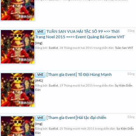
TUẦN SAN VUA HẢI TẶC SỐ 99 =>> Thời
Đăng
VHT
Trang Noel 2015 ==>> Event Quảng Bá Game VHT
[img]
Đăng bởi:
EusKid
,
28 Tháng mười hai 2015
trong diễn đàn:
Tuần San VHT
[Tham gia Event] Tổ Đội Hùng Mạnh
Đăng
VHT
[IMG]
Đăng bởi:
EusKid
,
19 Tháng mười hai 2015
trong diễn đàn:
Sự Kiện Diễn
Đàn
[Tham gia Event]Hải tặc đại chiến
Đăng
VHT
[img]
Đăng bởi:
EusKid
,
25 Tháng mười một 2015
trong diễn đàn:
Sự Kiện Diễn
Đàn