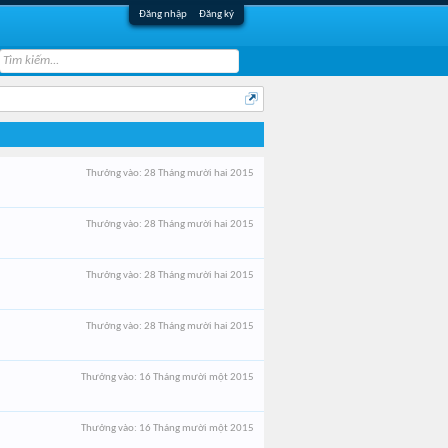
Đăng nhập
Đăng ký
Thưởng vào:
28 Tháng mười hai 2015
Thưởng vào:
28 Tháng mười hai 2015
Thưởng vào:
28 Tháng mười hai 2015
Thưởng vào:
28 Tháng mười hai 2015
Thưởng vào:
16 Tháng mười một 2015
Thưởng vào:
16 Tháng mười một 2015