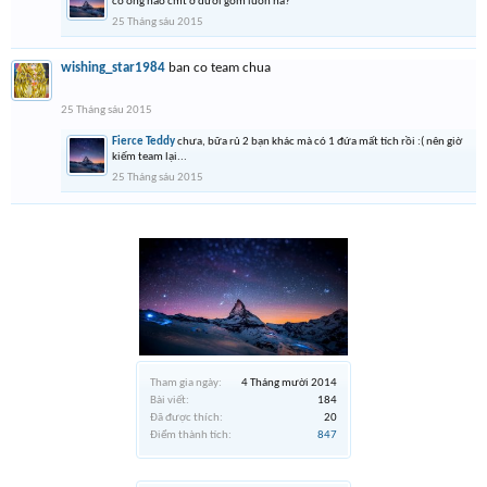
có ông nào cmt ở dưới gom luôn ha?
25 Tháng sáu 2015
wishing_star1984
ban co team chua
25 Tháng sáu 2015
Fierce Teddy
chưa, bữa rủ 2 bạn khác mà có 1 đứa mất tích rồi :( nên giờ
kiếm team lại...
25 Tháng sáu 2015
Tham gia ngày:
4 Tháng mười 2014
Bài viết:
184
Đã được thích:
20
Điểm thành tích:
847