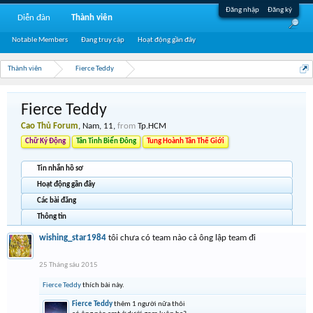
Đăng nhập
Đăng ký
Diễn đàn
Thành viên
Notable Members
Đang truy cập
Hoạt động gần đây
Thành viên
Fierce Teddy
Fierce Teddy
Cao Thủ Forum
, Nam, 11,
from
Tp.HCM
Chữ Ký Động
Tân Tinh Biển Đông
Tung Hoành Tân Thế Giới
Tin nhắn hồ sơ
Hoạt động gần đây
Các bài đăng
Thông tin
wishing_star1984
tôi chưa có team nào cả ông lập team đi
25 Tháng sáu 2015
Fierce Teddy
thích bài này.
Fierce Teddy
thêm 1 người nữa thôi