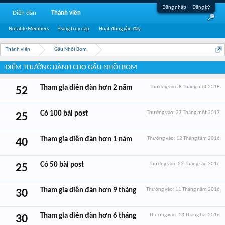
Đăng nhập
Đăng ký
Diễn đàn
Thành viên
Notable Members
Đang truy cập
Hoạt động gần đây
Thành viên
Gấu Nhồi Bom
ĐIỂM THƯỞNG DÀNH CHO GẤU NHỒI BOM
Tham gia diễn đàn hơn 2 năm
Thưởng vào:
8 Tháng một 2018
52
Có 100 bài post
Thưởng vào:
27 Tháng một 2017
25
Tham gia diễn đàn hơn 1 năm
Thưởng vào:
12 Tháng tám 2016
40
Có 50 bài post
Thưởng vào:
22 Tháng sáu 2016
25
Tham gia diễn đàn hơn 9 tháng
Thưởng vào:
11 Tháng năm 2016
30
Tham gia diễn đàn hơn 6 tháng
Thưởng vào:
13 Tháng hai 2016
30