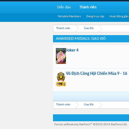
Diễn đàn
Thành viên
Notable Members
Đang truy cập
Hoạt động gần
Thành viên
Gao Đỏ
AWARDED MEDALS: GAO ĐỎ
Joker 4
Vô Địch Công Hội Chiến Mùa 9 - 16
Thành viên
Gao Đỏ
Forum software by XenForo™
©2010-2014 XenForo Ltd.