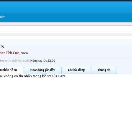
 đây
ts
er Tích Cực
, Nam
ược nhìn thấy lần cuối:
Hôm nay lúc 22:06
in nhắn hồ sơ
Hoạt động gần đây
Các bài đăng
Thông tin
tại không có tin nhắn trong hồ sơ của Gats.