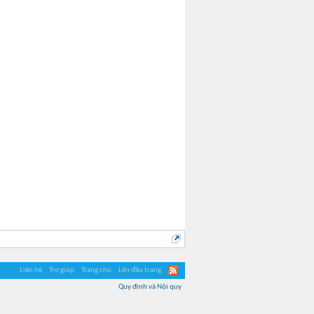
Belinda
Liên hệ
Trợ giúp
Trang chủ
Lên đầu trang
Quy định và Nội quy