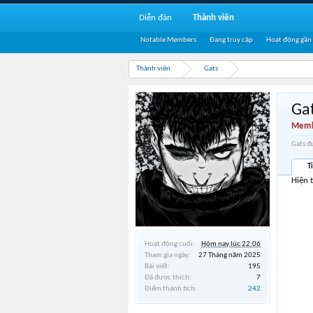
Diễn đàn
Thành viên
Notable Members
Đang truy cập
Hoạt động gần
Thành viên
Gats
Ga
Memb
Gats đ
T
Hiện 
Hoạt động cuối:
Hôm nay lúc 22:06
Tham gia ngày:
27 Tháng năm 2025
Bài viết:
195
Đã được thích:
7
Điểm thành tích:
242