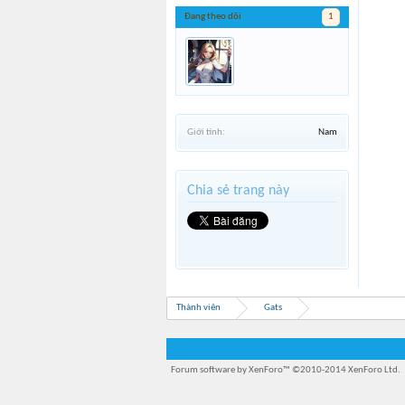
Đang theo dõi
1
Giới tính:
Nam
Chia sẻ trang này
Thành viên
Gats
Forum software by XenForo™
©2010-2014 XenForo Ltd.