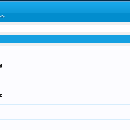
 đây
ng
ng