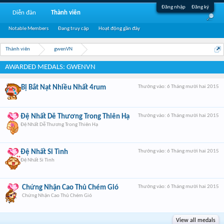
Đăng nhập
Đăng ký
Diễn đàn
Thành viên
Notable Members
Đang truy cập
Hoạt động gần đây
Thành viên
gwenVN
AWARDED MEDALS: GWENVN
Bị Bắt Nạt Nhiều Nhất 4rum
Thưởng vào:
6 Tháng mười hai 2015
Đệ Nhất Dễ Thương Trong Thiên Hạ
Thưởng vào:
6 Tháng mười hai 2015
Đệ Nhất Dễ Thương Trong Thiên Hạ
Đệ Nhất Si Tình
Thưởng vào:
6 Tháng mười hai 2015
Đệ Nhất Si Tình
Chứng Nhận Cao Thủ Chém Gió
Thưởng vào:
6 Tháng mười hai 2015
Chứng Nhận Cao Thủ Chém Gió
View all medals