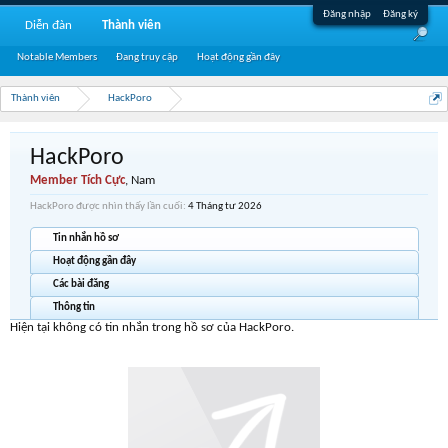
Đăng nhập
Đăng ký
Diễn đàn
Thành viên
Notable Members
Đang truy cập
Hoạt động gần đây
Thành viên
HackPoro
HackPoro
Member Tích Cực
, Nam
HackPoro được nhìn thấy lần cuối:
4 Tháng tư 2026
Tin nhắn hồ sơ
Hoạt động gần đây
Các bài đăng
Thông tin
Hiện tại không có tin nhắn trong hồ sơ của HackPoro.