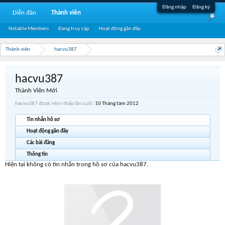
Đăng nhập
Đăng ký
Diễn đàn
Thành viên
Notable Members
Đang truy cập
Hoạt động gần đây
Thành viên
hacvu387
hacvu387
Thành Viên Mới
hacvu387 được nhìn thấy lần cuối:
10 Tháng tám 2012
Tin nhắn hồ sơ
Hoạt động gần đây
Các bài đăng
Thông tin
Hiện tại không có tin nhắn trong hồ sơ của hacvu387.