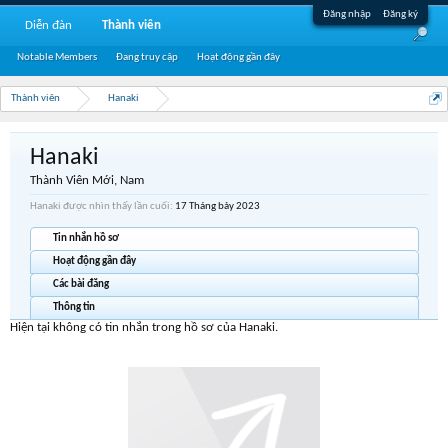
Đăng nhập
Đăng ký
Diễn đàn
Thành viên
Notable Members
Đang truy cập
Hoạt động gần đây
Thành viên
Hanaki
Hanaki
Thành Viên Mới
, Nam
Hanaki được nhìn thấy lần cuối:
17 Tháng bảy 2023
Tin nhắn hồ sơ
Hoạt động gần đây
Các bài đăng
Thông tin
Hiện tại không có tin nhắn trong hồ sơ của Hanaki.