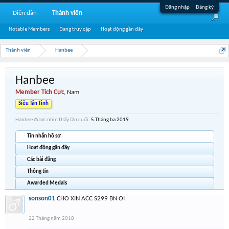
Đăng nhập
Đăng ký
Diễn đàn
Thành viên
Notable Members
Đang truy cập
Hoạt động gần đây
Thành viên
Hanbee
Hanbee
Member Tích Cực
, Nam
Siêu Tân Tinh
Hanbee được nhìn thấy lần cuối:
5 Tháng ba 2019
Tin nhắn hồ sơ
Hoạt động gần đây
Các bài đăng
Thông tin
Awarded Medals
sonson01
CHO XIN ACC S299 BN OI
22 Tháng năm 2018