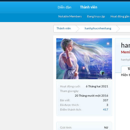
Diễn đàn
Thành viên
Notable Members
Đang truy cập
Hoạt động gần
Thành viên
hanhphucnhenhang
ha
Memb
hanhph
T
Hiện 
Hoạt động cuối:
6 Tháng hai 2021
Tham gia ngày:
20 Tháng mười một 2016
Bài viết:
337
Đã được thích:
3
Điểm thành tích:
457
Giới tính:
Nữ