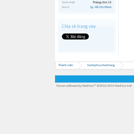
Sinh nhật:
Tháng chín 15
Nơi ở:
tp. Hồ Chí Minh
Chia sẻ trang này
Thành viên
hanhphucnhenhang
Forum software by XenForo™
©2010-2014 XenForo Ltd.