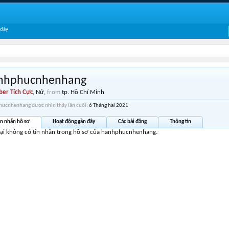
 đây
nhphucnhenhang
er Tích Cực
, Nữ,
from
tp. Hồ Chí Minh
ucnhenhang được nhìn thấy lần cuối:
6 Tháng hai 2021
in nhắn hồ sơ
Hoạt động gần đây
Các bài đăng
Thông tin
tại không có tin nhắn trong hồ sơ của hanhphucnhenhang.