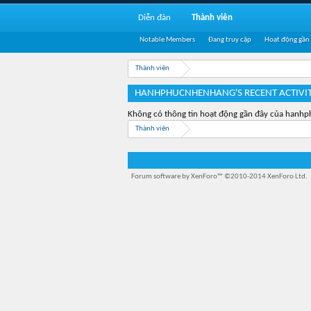
Diễn đàn
Thành viên
Notable Members
Đang truy cập
Hoạt động gần
Thành viên
HANHPHUCNHENHANG'S RECENT ACTIVI
Không có thông tin hoạt động gần đây của hanh
Thành viên
Forum software by XenForo™
©2010-2014 XenForo Ltd.