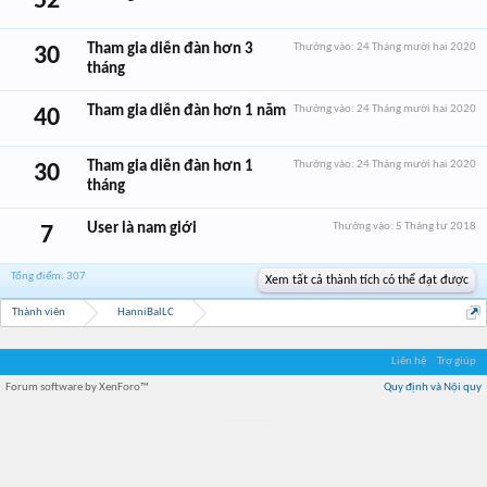
52
Tham gia diễn đàn hơn 3
Thưởng vào:
24 Tháng mười hai 2020
30
tháng
Tham gia diễn đàn hơn 1 năm
Thưởng vào:
24 Tháng mười hai 2020
40
Tham gia diễn đàn hơn 1
Thưởng vào:
24 Tháng mười hai 2020
30
tháng
User là nam giới
Thưởng vào:
5 Tháng tư 2018
7
Tổng điểm: 307
Xem tất cả thành tích có thể đạt được
Thành viên
HanniBalLC
Liên hệ
Trợ giúp
Forum software by XenForo™
Quy định và Nội quy
Địa điểm món ngon
Địa điểm nhà hàng
Quán cafe kem
Trung tâm mua sắm