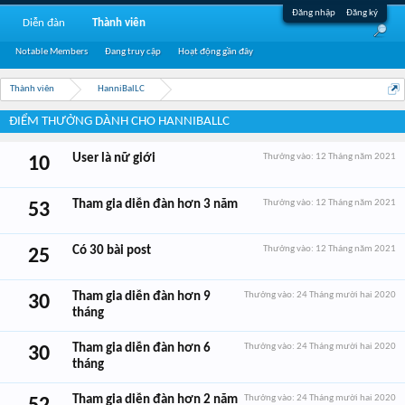
Đăng nhập
Đăng ký
Diễn đàn
Thành viên
Notable Members
Đang truy cập
Hoạt động gần đây
Thành viên
HanniBalLC
ĐIỂM THƯỞNG DÀNH CHO HANNIBALLC
User là nữ giới
Thưởng vào:
12 Tháng năm 2021
10
Tham gia diễn đàn hơn 3 năm
Thưởng vào:
12 Tháng năm 2021
53
Có 30 bài post
Thưởng vào:
12 Tháng năm 2021
25
Tham gia diễn đàn hơn 9
Thưởng vào:
24 Tháng mười hai 2020
30
tháng
Tham gia diễn đàn hơn 6
Thưởng vào:
24 Tháng mười hai 2020
30
tháng
Tham gia diễn đàn hơn 2 năm
Thưởng vào:
24 Tháng mười hai 2020