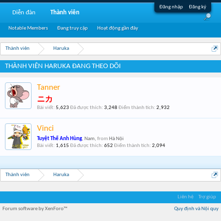
Đăng nhập
Đăng ký
Diễn đàn
Thành viên
Notable Members
Đang truy cập
Hoạt động gần đây
Thành viên
Haruka
THÀNH VIÊN HARUKA ĐANG THEO DÕI
Tanner
ニカ
Bài viết:
5,623
Đã được thích:
3,248
Điểm thành tích:
2,932
Vinci
Tuyệt Thế Anh Hùng
, Nam,
from
Hà Nội
Bài viết:
1,615
Đã được thích:
652
Điểm thành tích:
2,094
Thành viên
Haruka
Liên hệ
Trợ giúp
Forum software by XenForo™
Quy định và Nội quy