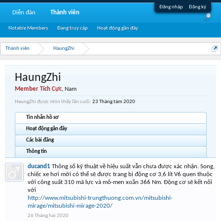
Đăng nhập
Đăng ký
Diễn đàn
Thành viên
Notable Members
Đang truy cập
Hoạt động gần đây
Thành viên
HaungZhi
HaungZhi
Member Tích Cực
, Nam
HaungZhi được nhìn thấy lần cuối:
23 Tháng tám 2020
Tin nhắn hồ sơ
Hoạt động gần đây
Các bài đăng
Thông tin
ducand1
Thông số kỹ thuật về hiệu suất vẫn chưa được xác nhận. Song,
chiếc xe hơi mới có thể sẽ được trang bị động cơ 3,6 lít V6 quen thuộc
với công suất 310 mã lực và mô-men xoắn 366 Nm. Động cơ sẽ kết nối
với
http://www.mitsubishi-trungthuong.com.vn/mitsubishi-
mirage/mitsubishi-mirage-2020/
26 Tháng hai 2020