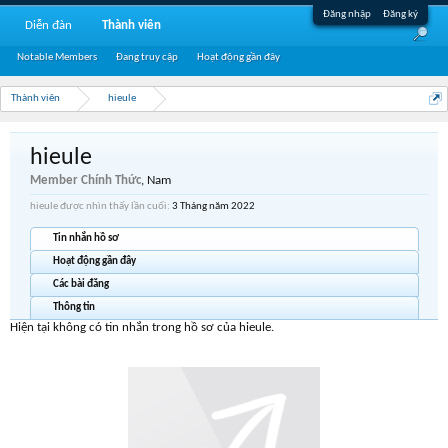
Đăng nhập
Đăng ký
Diễn đàn
Thành viên
Notable Members
Đang truy cập
Hoạt động gần đây
Thành viên
hieule
hieule
Member Chính Thức
, Nam
hieule được nhìn thấy lần cuối:
3 Tháng năm 2022
Tin nhắn hồ sơ
Hoạt động gần đây
Các bài đăng
Thông tin
Hiện tại không có tin nhắn trong hồ sơ của hieule.