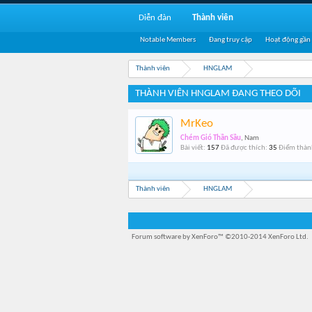
Diễn đàn
Thành viên
Notable Members
Đang truy cập
Hoạt động gần
Thành viên
HNGLAM
THÀNH VIÊN HNGLAM ĐANG THEO DÕI
MrKeo
Chém Gió Thần Sầu
, Nam
Bài viết:
157
Đã được thích:
35
Điểm thành
Thành viên
HNGLAM
Forum software by XenForo™
©2010-2014 XenForo Ltd.