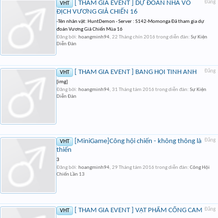
[ THAM GIA EVENT ] DỰ ĐOÁN NHÀ VÔ
Đăng
VHT
ĐỊCH VƯƠNG GIẢ CHIẾN 16
-Tên nhân vật: HuntDemon - Server : S142-Momonga Đã tham gia dự
đoán Vương Giả Chiến Mùa 16
Đăng bởi:
hoangminh94
,
22 Tháng chín 2016
trong diễn đàn:
Sự Kiện
Diễn Đàn
[ THAM GIA EVENT ] BANG HỘI TINH ANH
Đăng
VHT
[img]
Đăng bởi:
hoangminh94
,
31 Tháng tám 2016
trong diễn đàn:
Sự Kiện
Diễn Đàn
[MiniGame]Công hội chiến - không thông là
Đăng
VHT
thiến
3
Đăng bởi:
hoangminh94
,
29 Tháng tám 2016
trong diễn đàn:
Công Hội
Chiến Lần 13
[ THAM GIA EVENT ] VẬT PHẨM CỐNG CAM
Đăng
VHT