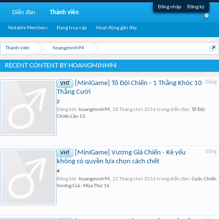
Đăng nhập
Đăng ký
Diễn đàn
Thành viên
Notable Members
Đang truy cập
Hoạt động gần đây
Thành viên
hoangminh94
RECENT CONTENT BY HOANGMINH94
[MiniGame] Tổ Đội Chiến - 1 Thằng Khóc 10
Đăng
VHT
Thằng Cười
2
Đăng bởi:
hoangminh94
,
28 Tháng chín 2016
trong diễn đàn:
Tổ Đội
Chiến Lần 13
[MiniGame] Vương Giả Chiến - Kẻ yếu
Đăng
VHT
không có quyền lựa chọn cách chết
4
Đăng bởi:
hoangminh94
,
22 Tháng chín 2016
trong diễn đàn:
Cuộc Chiến
Vương Giả - Mùa Thứ 16