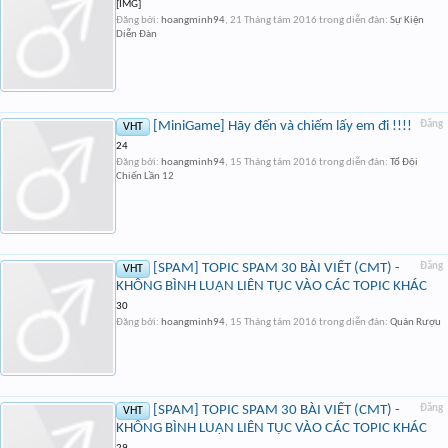
[IMG]
Đăng bởi:
hoangminh94
,
21 Tháng tám 2016
trong diễn đàn:
Sự Kiện
Diễn Đàn
[MiniGame] Hãy đến và chiếm lấy em đi !!!!
Đăng
VHT
24
Đăng bởi:
hoangminh94
,
15 Tháng tám 2016
trong diễn đàn:
Tổ Đội
Chiến Lần 12
[SPAM] TOPIC SPAM 30 BÀI VIẾT (CMT) -
Đăng
VHT
KHÔNG BÌNH LUẬN LIÊN TỤC VÀO CÁC TOPIC KHÁC
30
Đăng bởi:
hoangminh94
,
15 Tháng tám 2016
trong diễn đàn:
Quán Rượu
[SPAM] TOPIC SPAM 30 BÀI VIẾT (CMT) -
Đăng
VHT
KHÔNG BÌNH LUẬN LIÊN TỤC VÀO CÁC TOPIC KHÁC